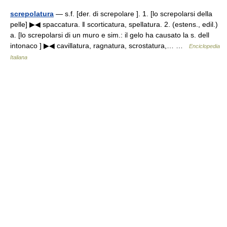
screpolatura
— s.f. [der. di screpolare ]. 1. [lo screpolarsi della
pelle] ▶◀ spaccatura. ‖ scorticatura, spellatura. 2. (estens., edil.)
a. [lo screpolarsi di un muro e sim.: il gelo ha causato la s. dell
intonaco ] ▶◀ cavillatura, ragnatura, scrostatura,… …
Enciclopedia
Italiana