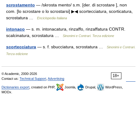
scrostamento
— /skrosta mento/ s.m. [der. di scrostare ], non
com. [lo scrostare o lo scrostarsi] ▶◀ scortecciatura, scorticatura,
scrostatura …
Enciclopedia Italiana
intonaco
— s. m. intonacatura, rinzaffo, rinzaffatura CONTR.
scalcinatura, scrostatura …
Sinonimi e Contrari. Terza edizione
scortecciatura
— s. f. sbucciatura, scrostatura …
Sinonimi e Contrari.
Terza edizione
© Academic, 2000-2026
18+
Contact us:
Technical Support
,
Advertising
Dictionaries export
, created on PHP,
Joomla,
Drupal,
WordPress,
MODx.