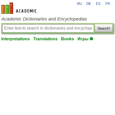
RU
DE
ES
FR
en-academic.com
Academic Dictionaries and Encyclopedias
Search!
Interpretations
Translations
Books
Игры ⚽