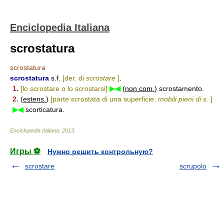
Enciclopedia Italiana
scrostatura
scrostatura
scrostatura
s.f.
[der. di
scrostare
]
.
1.
[lo scrostare o lo scrostarsi]
▶◀
(
non com.
) scrostamento.
2.
(
estens.
)
[parte scrostata di una superficie:
mobili pieni di s.
]
▶◀
scorticatura.
Enciclopedia Italiana
.
2013
.
Игры ⚽
Нужно решить контрольную?
scrostare
scrupolo