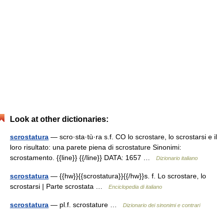
Look at other dictionaries:
scrostatura
— scro·sta·tù·ra s.f. CO lo scrostare, lo scrostarsi e il
loro risultato: una parete piena di scrostature Sinonimi:
scrostamento. {{line}} {{/line}} DATA: 1657 …
Dizionario italiano
scrostatura
— {{hw}}{{scrostatura}}{{/hw}}s. f. Lo scrostare, lo
scrostarsi | Parte scrostata …
Enciclopedia di italiano
scrostatura
— pl.f. scrostature …
Dizionario dei sinonimi e contrari