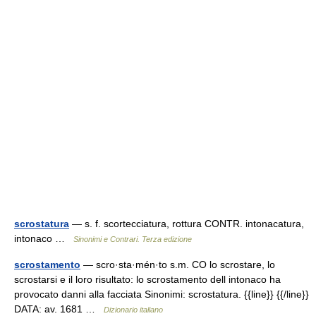
scrostatura
— s. f. scortecciatura, rottura CONTR. intonacatura,
intonaco …
Sinonimi e Contrari. Terza edizione
scrostamento
— scro·sta·mén·to s.m. CO lo scrostare, lo
scrostarsi e il loro risultato: lo scrostamento dell intonaco ha
provocato danni alla facciata Sinonimi: scrostatura. {{line}} {{/line}}
DATA: av. 1681 …
Dizionario italiano